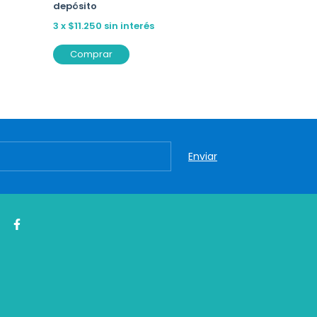
depósito
$46.575
con
depósito
3
x
$11.250
sin interés
3
x
$17.250
si
Comprar
Comprar