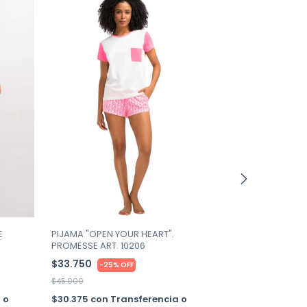
+1
PIJAMA "OPEN YOUR HEART".
E
PROMESSE ART. 10206
PIJAMA DE SA
PROMESSE ART
$33.750
-
25
%
OFF
$51.750
-
25
$45.000
$69.000
$30.375
con
Transferencia o
 o