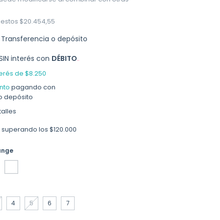
uestos
$20.454,55
Transferencia o depósito
SIN interés con
DÉBITO
terés de
$8.250
nto
pagando con
o depósito
alles
superando los
$120.000
ange
4
5
6
7