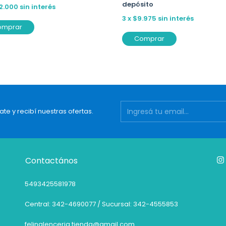
depósito
2.000
sin interés
3
x
$9.975
sin interés
omprar
Comprar
ate y recibí nuestras ofertas.
Contactános
5493425581978
Central: 342-4690077 / Sucursal: 342-4555853
felinalenceria.tienda@gmail.com