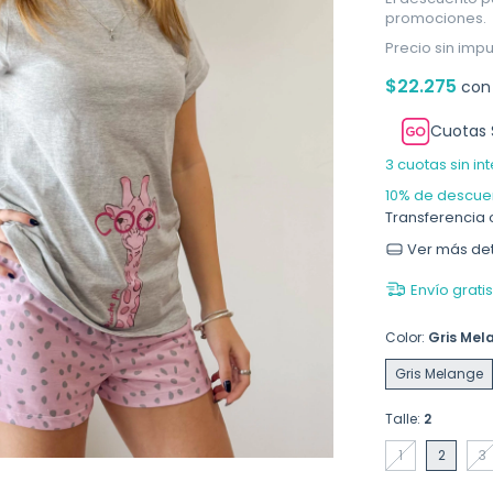
promociones.
Precio sin imp
$22.275
con
Cuotas 
3
cuotas sin in
10% de descue
Transferencia 
Ver más det
Envío gratis
Color:
Gris Mel
Gris Melange
Talle:
2
1
2
3