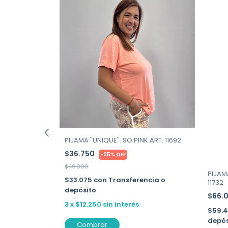
PIJAMA "UNIQUE". SO PINK ART. 11692
$36.750
-
25
%
OFF
$49.000
PIJAM
$33.075
con
Transferencia o
11732
RTNEY - ART.
depósito
$66.
3
x
$12.250
sin interés
$59.
depós
ncia o
Comprar