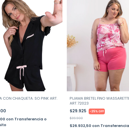
A CON CHAQUETA. SO PINK ART.
PIJAMA BRETEL FINO WASSARETT
ART.72023
000
$29.925
-
25
%
OFF
$39.900
400
con
Transferencia o
ito
$26.932,50
con
Transferencia