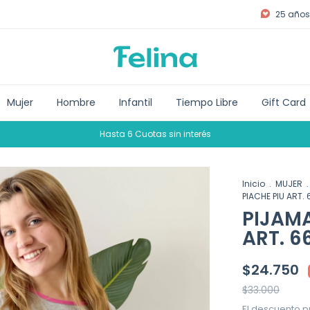
25 años 
Mujer
Hombre
Infantil
Tiempo Libre
Gift Card
Hasta 6 Cuotas sin interés
Inicio
.
MUJER
.
PIACHE PIU ART.
PIJAMA
ART. 6
$24.750
$33.000
El descuento p