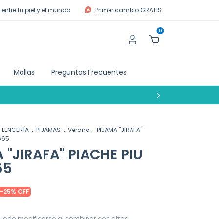
entre tu piel y el mundo
Primer cambio GRATIS
0
Mallas
Preguntas Frecuentes
LENCERÍA
.
PIJAMAS
.
Verano
.
PIJAMA "JIRAFA"
 665
 "JIRAFA" PIACHE PIU
65
-
25
%
OFF
uede modificarse al combinar con otras