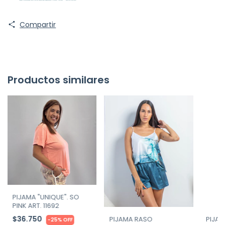
Compartir
Productos similares
PIJAMA "UNIQUE". SO
PINK ART. 11692
$36.750
PIJAMA RASO
PIJA
-
25
%
OFF