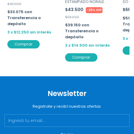
ESTAMPADO NORALE
SO PIN
$49.000
ART.951
$43.500
$66.
-
25
%
OFF
$33.075
con
$58.000
Transferencia o
$59.
depósito
Trans
$39.150
con
depó
Transferencia o
3
x
$12.250
sin interés
depósito
3
x
$2
Comprar
3
x
$14.500
sin interés
C
Comprar
Newsletter
Registrate y recibí nuestras ofertas.