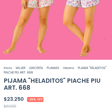
Inicio
.
MUJER
.
LENCERÍA
.
PIJAMAS
.
Verano
.
PIJAMA "HELADITOS"
PIACHE PIU ART. 668
PIJAMA "HELADITOS" PIACHE PIU
ART. 668
$23.250
-
25
%
OFF
$31.000