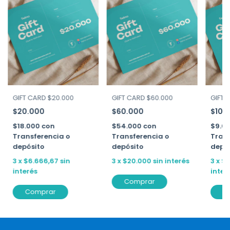
GIFT CARD $20.000
GIFT CARD $60.000
GIFT 
$20.000
$60.000
$10.
$18.000
con
$54.000
con
$9.0
Transferencia o
Transferencia o
Trans
depósito
depósito
depó
3
x
$6.666,67
sin
3
x
$20.000
sin interés
3
x
$3
interés
inter