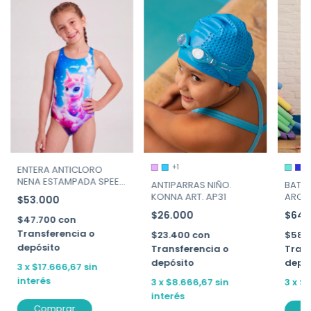
+1
ENTERA ANTICLORO
NENA ESTAMPADA SPEED
BATA 
ANTIPARRAS NIÑO.
ART.3459P
ARCO 
KONNA ART. AP31
$53.000
$64.
$26.000
$47.700
con
Transferencia o
$58.
$23.400
con
depósito
Trans
Transferencia o
depó
depósito
3
x
$17.666,67
sin
interés
3
x
$2
3
x
$8.666,67
sin
interés
Comprar
C