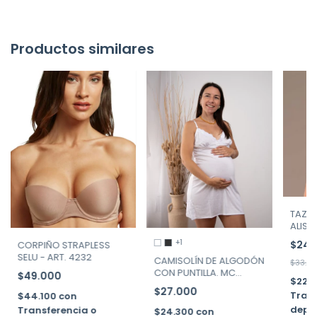
Productos similares
TAZA 
ALIS A
+1
$24.
CORPIÑO STRAPLESS
SELU - ART. 4232
CAMISOLÍN DE ALGODÓN
$33.0
CON PUNTILLA. MC
$49.000
$22.
CARTNEY ART. 1190
$27.000
Trans
$44.100
con
depó
Transferencia o
$24.300
con