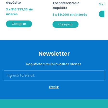
depósito
Transferencia o
3
x
$8
depósito
3
x
$16.333,33
sin
C
interés
3
x
$9.000
sin interés
Comprar
Comprar
Newsletter
Registrate y recibí nuestras ofertas.