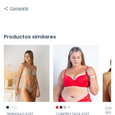
Compartir
Productos similares
+1
CORP
SELU 
CORPIÑO TAZA SOFT
TRIÁNGULO SOFT