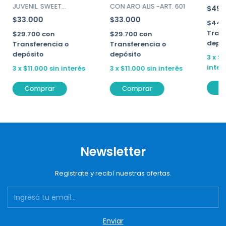
CON ARO ALIS -ART. 601
JUVENIL. SWEET
$49.
VICTORIAN ART. 108-09
$33.000
$33.000
$44.
Trans
$29.700
con
$29.700
con
depó
Transferencia o
Transferencia o
depósito
depósito
3
x
$1
inter
3
x
$11.000
sin interés
3
x
$11.000
sin interés
C
Comprar
Comprar
Newsletter
Registrate y recibí nuestras ofertas.