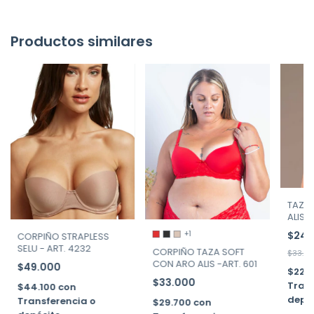
Productos similares
TAZA 
ALIS A
+1
$24.
CORPIÑO STRAPLESS
SELU - ART. 4232
CORPIÑO TAZA SOFT
$33.0
CON ARO ALIS -ART. 601
$49.000
$22.
$33.000
Trans
$44.100
con
depó
Transferencia o
$29.700
con