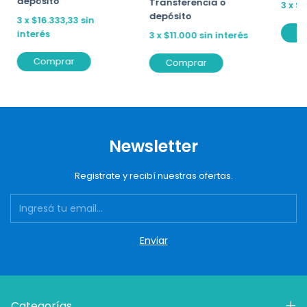
depósito
Transferencia o
3
x
$8
depósito
3
x
$16.333,33
sin
C
interés
3
x
$11.000
sin interés
Comprar
Comprar
Newsletter
Registrate y recibí nuestras ofertas.
Categorías