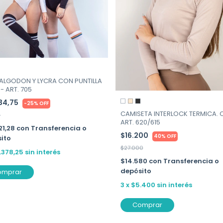
ALGODON Y LYCRA CON PUNTILLA
- ART. 705
134,75
-
25
%
OFF
CAMISETA INTERLOCK TERMICA. C
3
ART. 620/615
21,28
con
Transferencia o
$16.200
40% OFF
ito
$27.000
.378,25
sin interés
$14.580
con
Transferencia o
depósito
omprar
3
x
$5.400
sin interés
Comprar