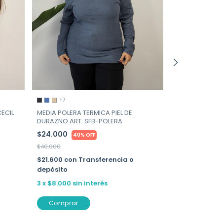
+7
REMERA MANG
MICROFIBRA 
ECIL
MEDIA POLERA TERMICA PIEL DE
LADY -ART. 20
DURAZNO ART. SFB-POLERA
$31.800
40%
$24.000
40% OFF
$53.000
$40.000
$28.620
con
depósito
$21.600
con
Transferencia o
depósito
3
x
$10.600
si
3
x
$8.000
sin interés
Comprar
Comprar