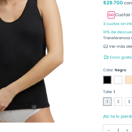
$29.700
con
Cuotas 
3
cuotas sin in
10% de descue
Transferencia 
Ver más det
Envío gratis
Color:
Negro
Talle:
1
1
2
3
¡No te lo pierd