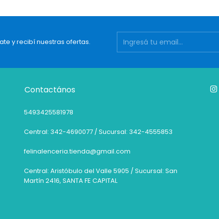
ate y recibí nuestras ofertas.
Contactános
5493425581978
Central: 342-4690077 / Sucursal: 342-4555853
felinalenceria.tienda@gmail.com
Central: Aristóbulo del Valle 5905 / Sucursal: San
Martín 2416, SANTA FE CAPITAL