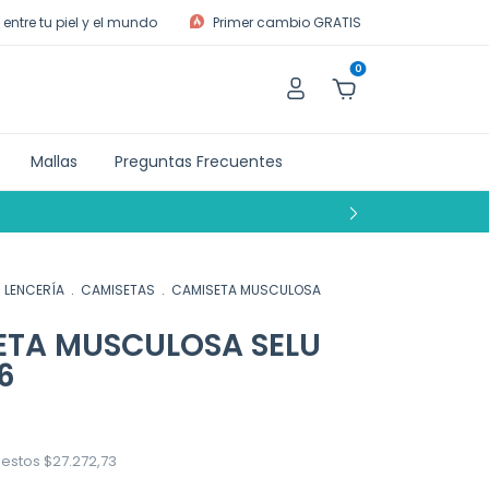
entre tu piel y el mundo
Primer cambio GRATIS
0
Mallas
Preguntas Frecuentes
LENCERÍA
.
CAMISETAS
.
CAMISETA MUSCULOSA
ETA MUSCULOSA SELU
6
uestos
$27.272,73