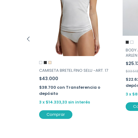
BODY 
ARLEN 
$25.
O ART. SFB-
CAMISETA BRETEL FINO SELU -ART. 17
$33.51
$43.000
$22.6
depós
$38.700
con
Transferencia o
depósito
3
x
$8
ncia o
3
x
$14.333,33
sin interés
C
Comprar