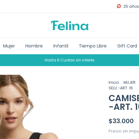
25 años 
Mujer
Hombre
Infantil
Tiempo Libre
Gift Card
Hasta 6 Cuotas sin interés
Inicio
.
MUJER
.
SELU -ART. 16
CAMIS
-ART. 1
$33.000
Precio sin imp