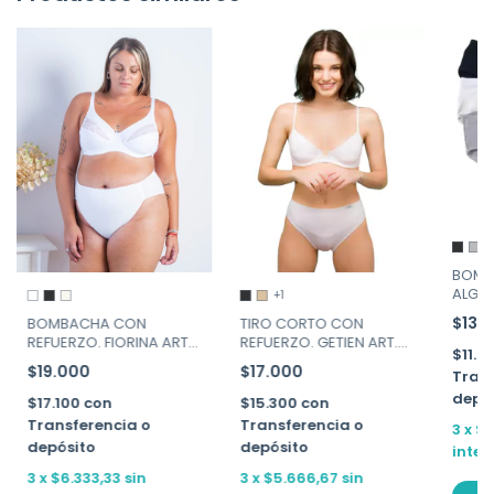
BOMB
ALGO
+1
REFUE
$13.
BOMBACHA CON
TIRO CORTO CON
540
REFUERZO. FIORINA ART.
REFUERZO. GETIEN ART.
$11.7
805
2067
$19.000
$17.000
Trans
depó
$17.100
con
$15.300
con
Transferencia o
Transferencia o
3
x
$4
depósito
depósito
inter
3
x
$6.333,33
sin
3
x
$5.666,67
sin