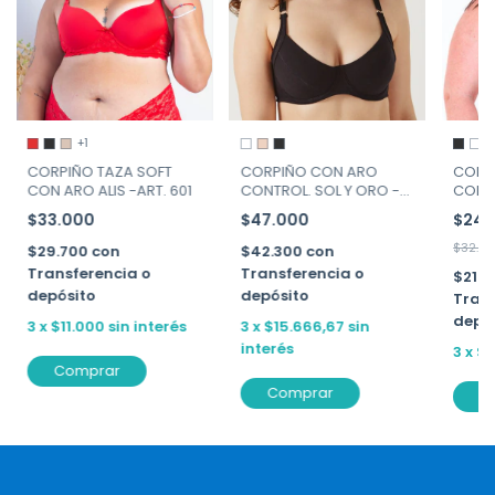
+1
+
CORPIÑO TAZA SOFT
CORPIÑO CON ARO
CORP
CON ARO ALIS -ART. 601
CONTROL. SOL Y ORO -
CON A
ART. 46133
$33.000
$47.000
$24.
$32.0
$29.700
con
$42.300
con
Transferencia o
Transferencia o
$21.
depósito
depósito
Trans
depó
3
x
$11.000
sin interés
3
x
$15.666,67
sin
interés
3
x
$8
Comprar
Comprar
C