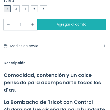
Talle:
2
2
3
4
5
6
Medios de envío
Descripción
Comodidad, contención y un calce
pensado para acompañarte todos los
días.
La Bombacha de Tricot con Control
Abdominal fue diseñada para brindarte