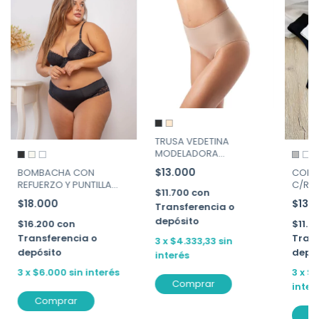
TRUSA VEDETINA
MODELADORA
REDUCTORA. MORA ART.
$13.000
BOMBACHA CON
COLAL
1640
REFUERZO Y PUNTILLA
C/REF
$11.700
con
FIORINA ART. 850
543
$18.000
$13.
Transferencia o
depósito
$16.200
con
$11.7
Transferencia o
Trans
3
x
$4.333,33
sin
depósito
depó
interés
3
x
$6.000
sin interés
3
x
$4
Comprar
inter
Comprar
C