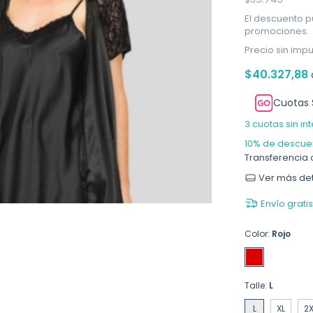
El descuento p
promociones.
Precio sin imp
$40.327,88
Cuotas 
3
cuotas sin in
10% de descue
Transferencia 
Ver más det
Envío gratis
Color:
Rojo
Talle:
L
L
XL
2X