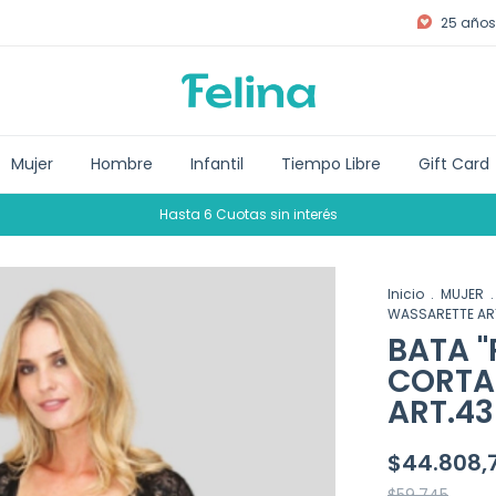
25 años 
Mujer
Hombre
Infantil
Tiempo Libre
Gift Card
Hasta 6 Cuotas sin interés
Inicio
.
MUJER
.
WASSARETTE AR
BATA 
CORTA
ART.4
$44.808,
$59.745