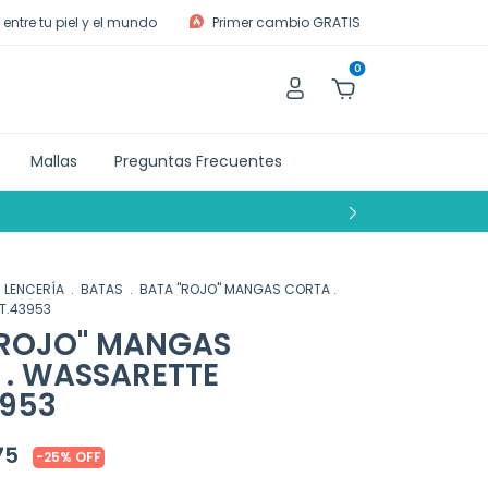
entre tu piel y el mundo
Primer cambio GRATIS
0
Mallas
Preguntas Frecuentes
LENCERÍA
.
BATAS
.
BATA "ROJO" MANGAS CORTA .
T.43953
"ROJO" MANGAS
 . WASSARETTE
3953
75
-
25
%
OFF