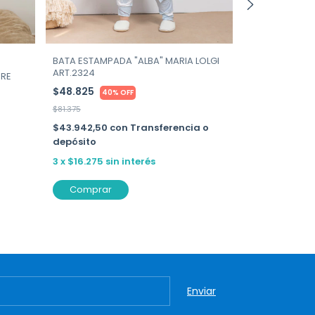
BATA ESTAMPADA "ALBA" MARIA LOLGI
BATA SATEN E
ART.2324
LOLGI ART.412
ERE
$48.825
$58.905
40% OFF
40%
$81.375
$98.175
$43.942,50
con
Transferencia o
$53.014,50
c
depósito
depósito
3
x
$16.275
sin interés
3
x
$19.635
si
Comprar
Comprar