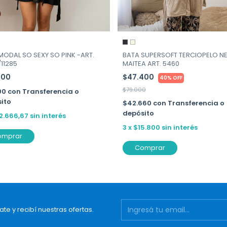
MODAL SO SEXY SO PINK -ART.
BATA SUPERSOFT TERCIOPELO N
/11285
MAITEA ART. 5460
000
$47.400
40% OFF
$79.000
00
con
Transferencia o
ito
$42.660
con
Transferencia o
depósito
2.666,67
sin interés
3
x
$15.800
sin interés
omprar
Comprar
ate y recibí nuestras ofertas.