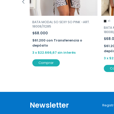
T. 15076
+1
BATA MODAL SO SEXY SO PINK -ART.
encia o
18008/11285
BATA 
18008
$68.000
$68.
$61.200
con
Transferencia o
depósito
$61.2
depós
3
x
$22.666,67
sin interés
3
x
$2
Comprar
C
Newsletter
Registr