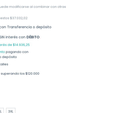
uede modificarse al combinar con otras
uestos
$37.032,02
con
Transferencia o depósito
SIN interés con
DÉBITO
terés de
$14.936,25
nto
pagando con
o depósito
alles
superando los
$120.000
L
3XL