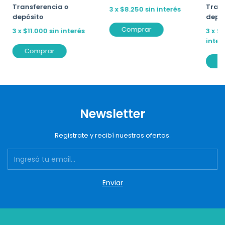
Trans
Transferencia o
3
x
$8.250
sin interés
depó
depósito
Comprar
3
x
$1
3
x
$11.000
sin interés
inter
Comprar
C
Newsletter
Registrate y recibí nuestras ofertas.