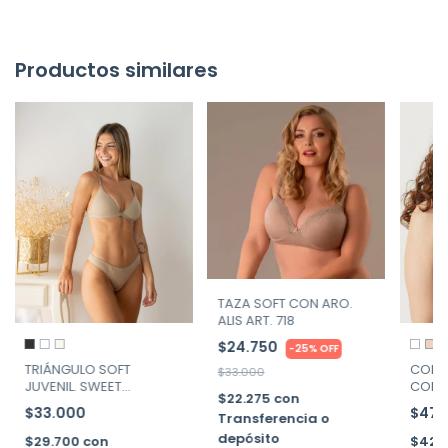
Productos similares
TAZA SOFT CON ARO.
ALIS ART. 718
$24.750
-
25
%
OFF
CORP
TRIÁNGULO SOFT
$33.000
CONTR
JUVENIL. SWEET
$22.275
con
ART. 
VICTORIAN ART. 108-09
$47.
$33.000
Transferencia o
depósito
$42.
$29.700
con